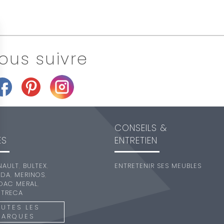
ous suivre
CONSEILS &
ES
ENTRETIEN
NAULT
,
BULTEX
,
ENTRETENIR SES MEUBLES
EDA
,
MERINOS
,
DAC MERAL
,
,
TRECA
UTES LES
MARQUES