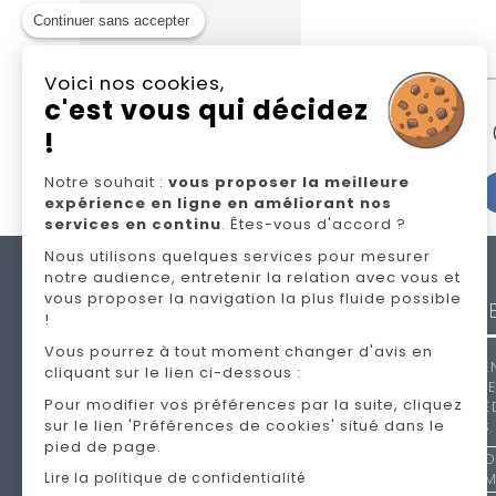
Continuer sans accepter
Voici nos cookies,
c'est vous qui décidez
N
!
Notre souhait :
vous proposer la meilleure
expérience en ligne en améliorant nos
services en continu
. Êtes-vous d'accord ?
Nous utilisons quelques services pour mesurer
notre audience, entretenir la relation avec vous et
NOS
vous proposer la navigation la plus fluide possible
MARQU
!
Vous pourrez à tout moment changer d'avis en
ANDRÉ RE
cliquant sur le lien ci-dessous :
CELIO
,
EP
Pour modifier vos préférences par la suite, cliquez
NOLTE
,
SE
sur le lien 'Préférences de cookies' situé dans le
SIMMONS
pied de page.
TO
Lire la politique de confidentialité