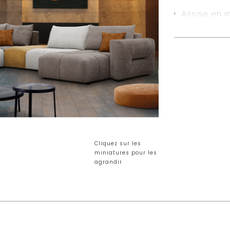
Assise en 
kg/m3 + Me
Dossier 50
% en fibres
Suspension
Structure e
panneaux d
Pieds en pl
Coussins d
Cliquez sur les
B150L + EK0
miniatures pour les
agrandir