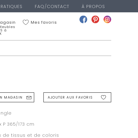
PRATIQUES
FAQ/CONTACT
À PROPOS
Mes favoris
agasin
 Meubles
LS à
X
Meubles BOYER FILS à
X
EAN JAURES
IEUX
 00
a fiche du magasin
nger de magasin
N MAGASIN
AJOUTER AUX FAVORIS
GASIN
angle
 x P 365/173 cm
 de tissus et de coloris