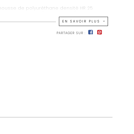
mousse de polyuréthane densité HR 25
mory Foam 50 kg/m3 + N 23 kg/m3
EN SAVOIR PLUS
 % de flocons de mousse polyuréthane + 50
 de silicone
PARTAGER SUR :
 assise avec ressorts zig-zag
n panneaux de particules, bois massif et
e fibres
astique
éco en option
0 + P010 + E150 + CH00R