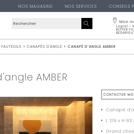
NOS MAGASINS
NOS SERVICES
CONSEILS 
Mon m
Logial -
BOYER FI
BEDARIEU
Logial - 
BEDARIEU
 FAUTEUILS
>
CANAPÉS D'ANGLE
>
CANAPÉ D'ANGLE AMBER
70 Avenue J
34600
BEDAR
04 67 95 06
'angle AMBER
Voir l
Cha
CONTACTER MO
OUBLIER CE MA
Canapé d’
L 219 x H 83
Grand choix