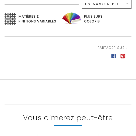
Grand choix de coloris et de revêtements
EN SAVOIR PLUS
Assise en mousse de polyuréthane N 30 kg/m3 +
ouate 150 gr/m2
Dossier en mousse de polyuréthane HR 25 kg/m3
+ HS 34 kg/m3 + ouate 150 gr/m2
Suspension avec ressorts zig-zag
PARTAGER SUR :
Structure en bois massif, panneaux de particules
et panneaux de fibres
Pieds en métal
Vous aimerez peut-être