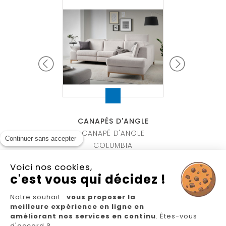
S D'ANGLE
CANAPÉS D'ANGLE
CANAPÉS 
ANGLE EMERALD
CANAPÉ D'ANGLE
CANAPÉ C
Continuer sans accepter
COLUMBIA
Voici nos cookies,
c'est vous qui décidez !
Notre souhait :
vous proposer la
meilleure expérience en ligne en
Nous suivre
améliorant nos services en continu
. Êtes-vous
d'accord ?