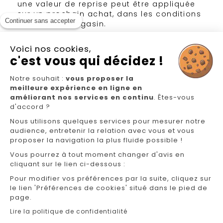
une valeur de reprise peut être appliquée
sur un prochain achat, dans les conditions
Continuer sans accepter
définies en magasin.
Voici nos cookies,
c'est vous qui décidez !
Notre souhait :
vous proposer la
meilleure expérience en ligne en
Nous suivre
améliorant nos services en continu
. Êtes-vous
d'accord ?
Nous utilisons quelques services pour mesurer notre
audience, entretenir la relation avec vous et vous
proposer la navigation la plus fluide possible !
Vous pourrez à tout moment changer d'avis en
cliquant sur le lien ci-dessous :
NOS MAGASINS
Pour modifier vos préférences par la suite, cliquez sur
FAQ/CONTACT
le lien 'Préférences de cookies' situé dans le pied de
page.
GÉREZ VOS INFORMATIONS PERSONNELLES
Lire la politique de confidentialité