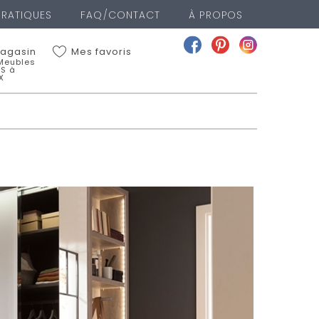
PRATIQUES
FAQ/CONTACT
À PROPOS
Mes favoris
agasin
 Meubles
LS à
X
Meubles BOYER FILS à
X
EAN JAURES
IEUX
 00
a fiche du magasin
nger de magasin
GASIN