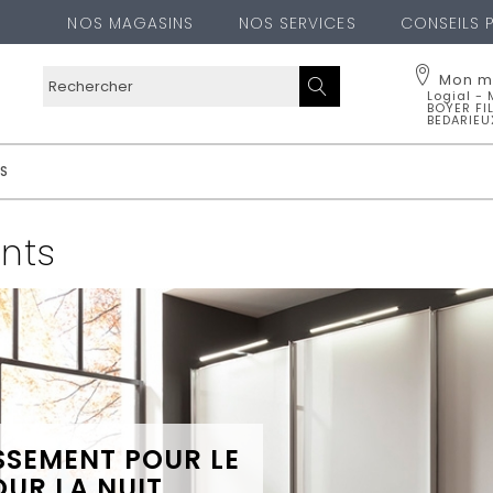
NOS MAGASINS
NOS SERVICES
CONSEILS 
Mon m
Logial -
BOYER FI
BEDARIEU
Logial - 
BEDARIEU
S
70 Avenue J
34600
BEDAR
04 67 95 06
nts
Voir l
Cha
OUBLIER CE MA
SSEMENT POUR LE
OUR LA NUIT