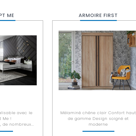
PT ME
ARMOIRE FIRST
lisable avec le
Mélaminé chêne clair Confort hau
 Me !
de gamme Design soigné et
, de nombreux...
moderne