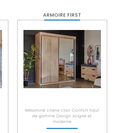
ARMOIRE FIRST
t
Mélaminé chêne clair Confort haut
de gamme Design soigné et
moderne