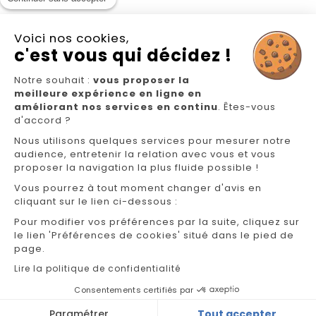
Voici nos cookies,
c'est vous qui décidez !
Notre souhait :
vous proposer la
Nous suivre
meilleure expérience en ligne en
améliorant nos services en continu
. Êtes-vous
d'accord ?
Nous utilisons quelques services pour mesurer notre
audience, entretenir la relation avec vous et vous
proposer la navigation la plus fluide possible !
Vous pourrez à tout moment changer d'avis en
cliquant sur le lien ci-dessous :
NOS MAGASINS
Pour modifier vos préférences par la suite, cliquez sur
FAQ/CONTACT
le lien 'Préférences de cookies' situé dans le pied de
page.
GÉREZ VOS INFORMATIONS PERSONNELLES
Lire la politique de confidentialité
Consentements certifiés par
mentions légales
Cookies
Paramétrer
Tout accepter