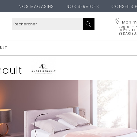
NOS MAGASINS
NOS SERVICES
CONSEILS 
Mon m
Logial -
BOYER FI
BEDARIEU
Logial - 
BEDARIEU
ULT
70 Avenue J
34600
BEDAR
04 67 95 06
nault
Voir l
Cha
OUBLIER CE MA