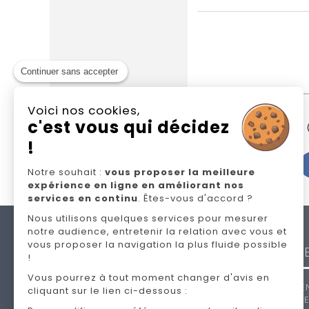
Continuer sans accepter
Voici nos cookies,
N
c'est vous qui décidez
!
Notre souhait :
vous proposer la meilleure
expérience en ligne en améliorant nos
services en continu
. Êtes-vous d'accord ?
Nous utilisons quelques services pour mesurer
notre audience, entretenir la relation avec vous et
NOS
vous proposer la navigation la plus fluide possible
MARQU
!
Vous pourrez à tout moment changer d'avis en
ANDRÉ RE
cliquant sur le lien ci-dessous :
CELIO
,
EP