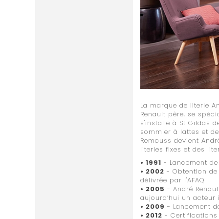
La marque de literie A
Renault père, se spéci
s'installe à St Gildas 
sommier à lattes et d
Remouss devient André 
literies fixes et des l
• 1991
- Lancement de l
• 2002
- Obtention de 
délivrée par l'AFAQ
• 2005
- André Renault,
aujourd’hui un acteur 
• 2009
- Lancement d
• 2012
- Certifications