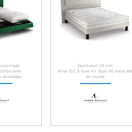
 couchage
Épaisseur 25 cm
balancelle
Âme 100 % Éole Air Soja 45 Face ét
is enrobées
en ouate