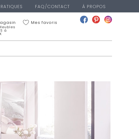
PRATIQUES
FAQ/CONTACT
À PROPOS
Mes favoris
agasin
 Meubles
LS à
X
Meubles BOYER FILS à
X
EAN JAURES
IEUX
 00
a fiche du magasin
nger de magasin
GASIN