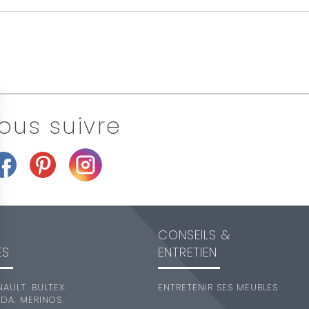
ous suivre
CONSEILS &
ES
ENTRETIEN
NAULT
,
BULTEX
,
ENTRETENIR SES MEUBLES
EDA
,
MERINOS
,