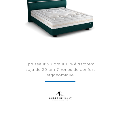
Epaisseur 26 cm 100 % élastorem
é
soja de 20 cm 7 zones de confort
ergonomique