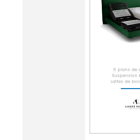
5 plans de
Suspension 
Lattes de bo