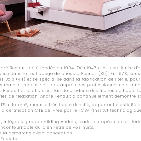
ndré Renault a été fondée en 1984. Dès 1947 c'est une lignée d'e
alise dans le rechapage de pneus à Rennes (35). En 1973, sous l'
des Bois (44) et se spécialise dans la fabrication de literie, p
es matelas mousse et latex auprès des professionnels de l'a
Renault et le choix est fait de produire des literies de haute t
iteries de relaxation, André Renault a continuellement démontré 
'Elastorem®, mousse très haute densité, apportant élasticité et
la certification CTB délivrée par le FCBA (Institut technologiqu
 intègre le groupe Hilding Anders, leader européen de la literie 
incontournable du bien -être de vos nuits.
e la démarche d'éco-conception
 Ecolabel