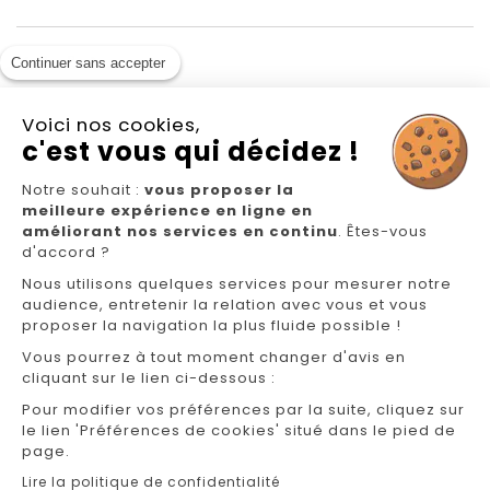
1
2
Continuer sans accepter
Voici nos cookies,
c'est vous qui décidez !
Notre souhait :
vous proposer la
Nous suivre
meilleure expérience en ligne en
améliorant nos services en continu
. Êtes-vous
d'accord ?
Nous utilisons quelques services pour mesurer notre
audience, entretenir la relation avec vous et vous
proposer la navigation la plus fluide possible !
Vous pourrez à tout moment changer d'avis en
cliquant sur le lien ci-dessous :
NOS MAGASINS
Pour modifier vos préférences par la suite, cliquez sur
FAQ/CONTACT
le lien 'Préférences de cookies' situé dans le pied de
page.
GÉREZ VOS INFORMATIONS PERSONNELLES
Lire la politique de confidentialité