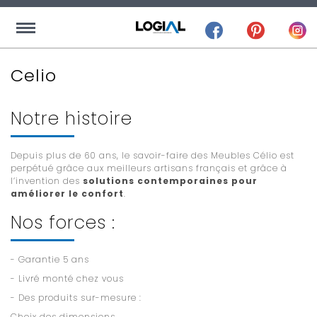
Celio
Notre histoire
Depuis plus de 60 ans, le savoir-faire des Meubles Célio est
perpétué grâce aux meilleurs artisans français et grâce à
l’invention des
solutions contemporaines pour
améliorer le confort
.
Nos forces :
- Garantie 5 ans
- Livré monté chez vous
- Des produits sur-mesure :
Choix des dimensions