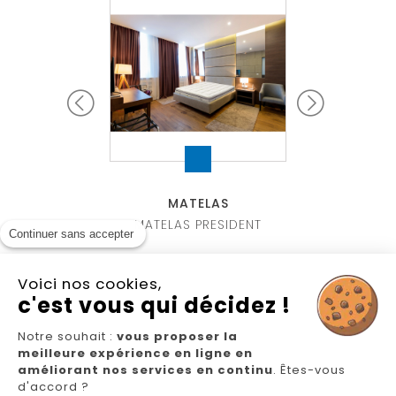
TELAS
MATELAS
MATE
 MANGO FIXE
MATELAS PRESIDENT
MATELAS G
Continuer sans accepter
Voici nos cookies,
c'est vous qui décidez !
Notre souhait :
vous proposer la
meilleure expérience en ligne en
Nous suivre
améliorant nos services en continu
. Êtes-vous
d'accord ?