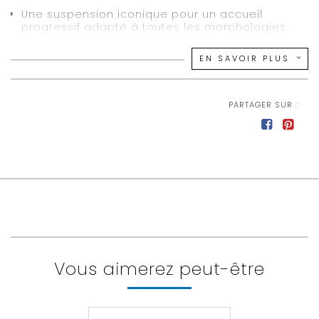
Une suspension iconique pour un accueil
progressif adapté à toutes les morphologies,
une parfaite indépendance de couchage et un
véritable soutien point par point
EN SAVOIR PLUS
Une face de couchage toutes saisons : Softcare
ferme 4 cm (enrobage exclusif qui, grâce à sa
nature résiliente, permet un accueil
PARTAGER SUR :
enveloppant.) et 640 gr de laine française
Coutil 65 % polyester, 35 % viscose
5 poignées brodées
Soutien ferme ou très ferme
Confort dynamique
140 x 190 cm
Vous aimerez peut-être