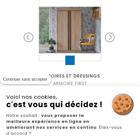
MOIRES ET DRESSINGS
ARMOIRES ET DRESSINGS
ARMOI
Continuer sans accepter
ARMOIRE FIRST
ARMOIRE MULTY
A
Voici nos cookies,
c'est vous qui décidez !
Notre souhait :
vous proposer la
meilleure expérience en ligne en
Nous suivre
améliorant nos services en continu
. Êtes-vous
d'accord ?