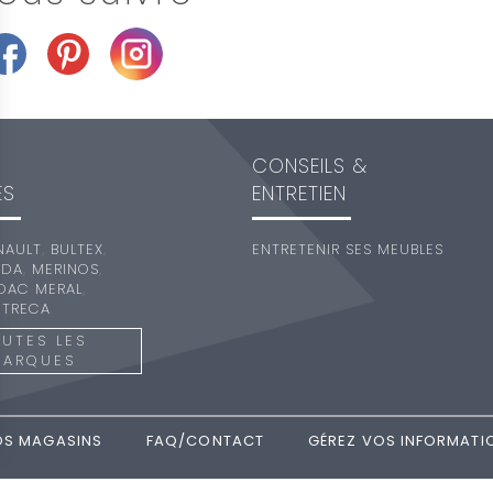
CONSEILS &
ES
ENTRETIEN
NAULT
,
BULTEX
,
ENTRETENIR SES MEUBLES
EDA
,
MERINOS
,
DAC MERAL
,
,
TRECA
UTES LES
MARQUES
OS MAGASINS
FAQ/CONTACT
GÉREZ VOS INFORMATI
ptions