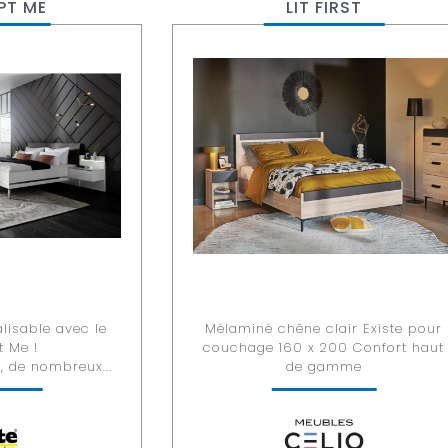
PT ME
LIT FIRST
lisable avec le
Mélaminé chêne clair Existe pour
 Me !
couchage 160 x 200 Confort haut
, de nombreux...
de gamme