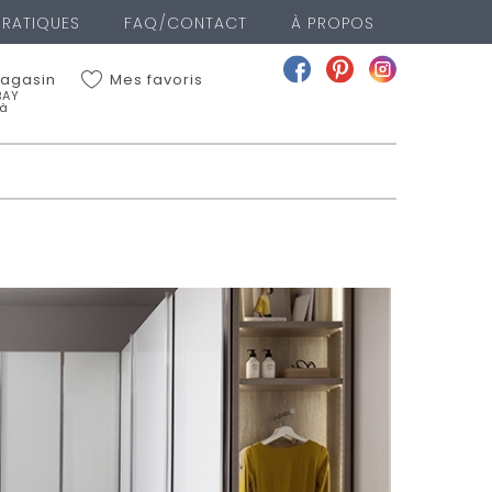
PRATIQUES
FAQ/CONTACT
À PROPOS
Mes favoris
agasin
BAY
 à
BAY Meubles à VALREAS
ge
EAS
38
a fiche du magasin
nger de magasin
GASIN