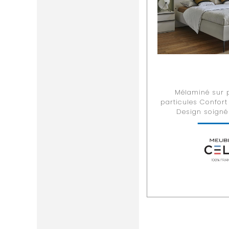
Mélaminé sur 
particules Confor
Design soigné