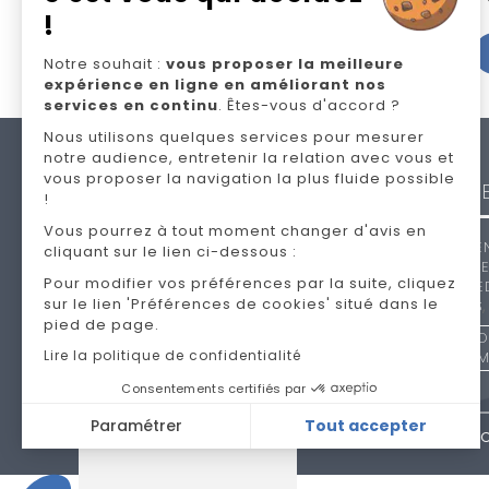
!
Notre souhait :
vous proposer la meilleure
expérience en ligne en améliorant nos
services en continu
. Êtes-vous d'accord ?
Nous utilisons quelques services pour mesurer
notre audience, entretenir la relation avec vous et
NOS
vous proposer la navigation la plus fluide possible
MARQU
!
Vous pourrez à tout moment changer d'avis en
ANDRÉ RE
cliquant sur le lien ci-dessous :
CELIO
,
EP
Pour modifier vos préférences par la suite, cliquez
NOLTE
,
SE
sur le lien 'Préférences de cookies' situé dans le
SIMMONS
pied de page.
TO
Lire la politique de confidentialité
Consentements certifiés par
Paramétrer
Tout accepter
N
Plateforme de Gestion du Consentement : Personnalisez vos O
Axeptio consent