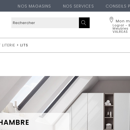
NOS MAGASINS
NOS SERVICES
CONSEILS 
Mon m
Logial - 
Meubles
VALREAS
Logial - 
Route d'Oran
 LITERIE
>
LITS
84600
VALR
04 90 28 17 
Voir l
Cha
OUBLIER CE MA
CHAMBRE