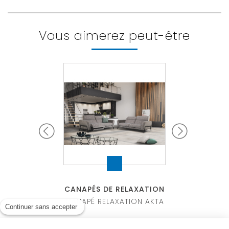
Vous aimerez peut-être
E RELAXATION
CANAPÉS DE RELAXATION
CANAPÉS DE R
 RELAXATION
CANAPÉ RELAXATION AKTA
CANAPÉ REL
Continuer sans accepter
NDSOR
GRIM