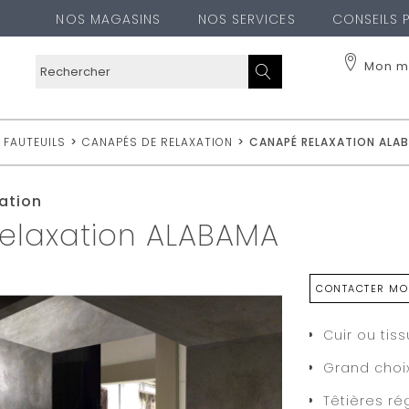
NOS MAGASINS
NOS SERVICES
CONSEILS 
Mon m
 FAUTEUILS
>
CANAPÉS DE RELAXATION
>
CANAPÉ RELAXATION ALA
ation
elaxation ALABAMA
CONTACTER MO
Cuir ou tiss
Grand choi
Têtières ré