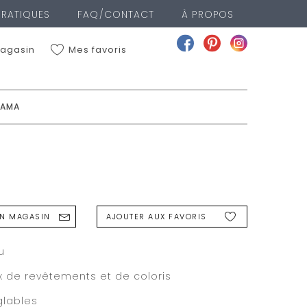
PRATIQUES
FAQ/CONTACT
À PROPOS
Mes favoris
agasin
BAMA
ME LOCALISER
VOIR LA LISTE DES MAGASINS
N MAGASIN
AJOUTER AUX FAVORIS
u
x de revêtements et de coloris
glables