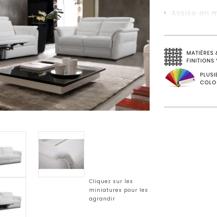
Assise en 
dossier 2 
Couche acry
dossier
Suspension
Structure e
Pieds en bo
L 204 x H 88
Cliquez sur les
miniatures pour les
agrandir