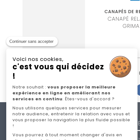
E RELAXATION
CANAPÉS DE RELAXATION
CANAPÉS DE R
RELAXATION
CANAPÉ RELAXATION
CANAPÉ REL
MARY
SAMOENS
GRIM
Continuer sans accepter
Voici nos cookies,
c'est vous qui décidez
N
!
Notre souhait :
vous proposer la meilleure
expérience en ligne en améliorant nos
services en continu
. Êtes-vous d'accord ?
Nous utilisons quelques services pour mesurer
notre audience, entretenir la relation avec vous et
NOS
vous proposer la navigation la plus fluide possible
MARQU
!
Vous pourrez à tout moment changer d'avis en
ANDRÉ RE