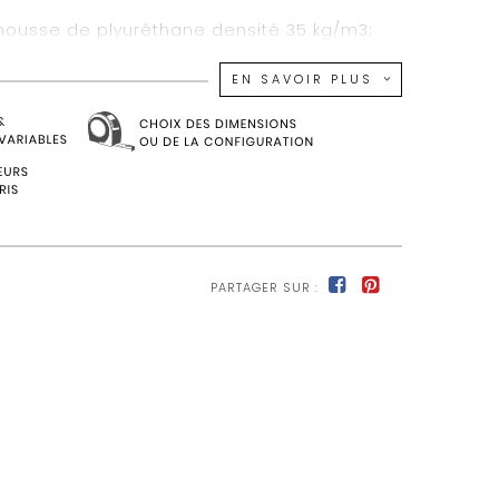
mousse de plyuréthane densité 35 kg/m3;
kg/m3
EN SAVOIR PLUS
lique de 300 gr/m2 pour l'assise et le
 assise avec ressorts Nosag
n sapin massif et panneaux de articules
is et plastique
/104 x P 105 cm
PARTAGER SUR :