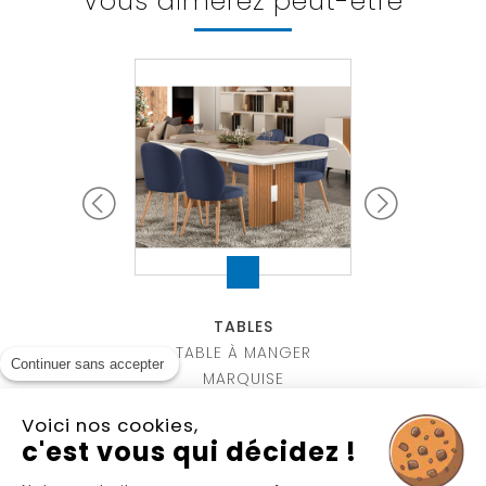
Vous aimerez peut-être
ABLES
TABLES
TABL
MANGER FJORD
TABLE À MANGER
TABLE EL
Continuer sans accepter
MARQUISE
Voici nos cookies,
c'est vous qui décidez !