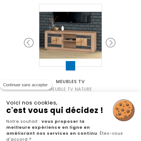
BLES TV
MEUBLES TV
MEUBLE
Continuer sans accepter
 TV FUSION
MEUBLE TV NATURE
COMPOSITION 
Voici nos cookies,
c'est vous qui décidez !
Notre souhait :
vous proposer la
meilleure expérience en ligne en
Nous suivre
améliorant nos services en continu
. Êtes-vous
d'accord ?