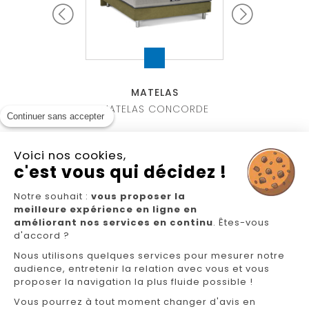
TELAS
MATELAS
MATE
ESET MEDIUM 2
MATELAS CONCORDE
MATELAS BRO
Continuer sans accepter
Voici nos cookies,
c'est vous qui décidez !
Notre souhait :
vous proposer la
meilleure expérience en ligne en
Nous suivre
améliorant nos services en continu
. Êtes-vous
d'accord ?
Nous utilisons quelques services pour mesurer notre
audience, entretenir la relation avec vous et vous
proposer la navigation la plus fluide possible !
Vous pourrez à tout moment changer d'avis en