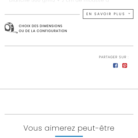
blanche 500 g/m2 + 2 cm de mousse à
mémoire de forme
EN SAVOIR PLUS
1 face matelassée ouate blanche 350 g/m2
Coutil 100 % polyester
Tête de lit en option
Garantie 7 ans
Fabrication française
PARTAGER SUR :
140 x 190 cm
Vous aimerez peut-être