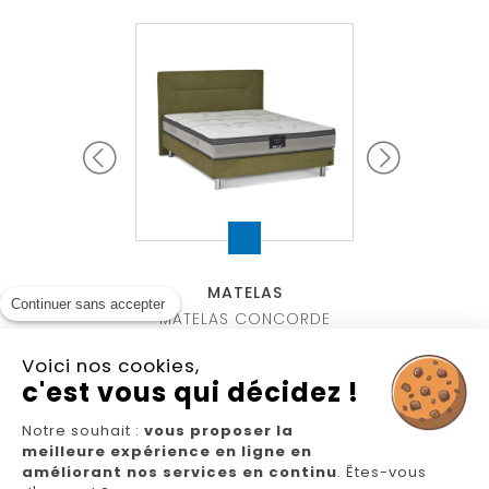
TELAS
MATELAS
MATE
Continuer sans accepter
S LOUNGE 2
MATELAS CONCORDE
MATELAS BRO
Voici nos cookies,
c'est vous qui décidez !
Notre souhait :
vous proposer la
meilleure expérience en ligne en
Nous suivre
améliorant nos services en continu
. Êtes-vous