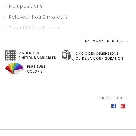
Multipositions
Releveur 1 ou 2 moteurs
Tissu 100 % polyester
Nombreux coloris au choix
EN SAVOIR PLUS
Assise en mousse polyuréthane HR densité
37kg/m3 et mousse à mémoire de forme
Dossier plate forme rigide et fibres creuses
Suspension assise avec sangle en latex
Structure interne en hêtre massif et panneaux
de particules
PARTAGER SUR :
Télécommande graphite intégrée
Existe en taillle médium
Fabrication française