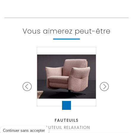
L 67 x H 101 x P 88 cm
Vous aimerez peut-être
UTEUILS
FAUTEUILS
FAUTEU
EUIL ADAM
FAUTEUIL RELAXATION
FAUTEUIL A
Continuer sans accepter