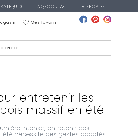
PRATIQUES
FAQ/CONTACT
À PROPOS
Mes favoris
agasin
IF EN ÉTÉ
ME LOCALISER
VOIR LA LISTE DES MAGASINS
ur entretenir les
bois massif en été
lumière intense, entretenir des
n été nécessite des gestes adaptés.