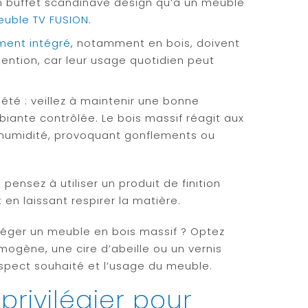
un buffet scandinave design qu’à un meuble
uble TV FUSION
.
ment intégré
, notamment en bois, doivent
tention, car leur usage quotidien peut
.
été : veillez à maintenir une bonne
iante contrôlée. Le bois massif réagit aux
umidité, provoquant gonflements ou
 pensez à utiliser un produit de finition
en laissant respirer la matière.
rotéger un meuble en bois massif ? Optez
lmogène, une cire d’abeille ou un vernis
spect souhaité et l’usage du meuble.
privilégier pour