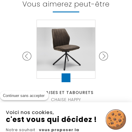
Vous aimerez peut-être
ET TABOURETS
CHAISES ET TABOURETS
CHAISES ET 
Continuer sans accepter
ISE PISA
CHAISE HAPPY
CHAISE S
Voici nos cookies,
c'est vous qui décidez !
Notre souhait :
vous proposer la