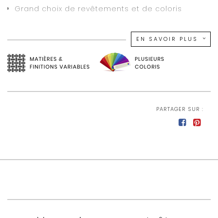
Grand choix de revêtements et de coloris
Non déhoussable.
EN SAVOIR PLUS
Ouverture du canapé en une seule rotation en
conservant les coussins d’assise et de dossier
en place
Assise en mousse de polyuréthane expansé
densité 30 kg/m3 recouvert en fibre de polyester
200 gr/m2
PARTAGER SUR :
Dossier en mousse de polyuréthane expansé
densité 18 kg/m3 recouvert en fibre de polyester
200 gr/m2
Sommier en treillis soudé métallique
Structure en tube 30
Matelas New Moon épaisseur 13 cm en
polyuréthane expansé densité 35 kg/m3
Coutil en polyester traité antiacariens, anti