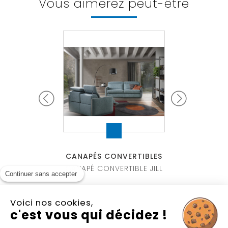
Vous aimerez peut-être
allergique
Coussins déco en option
Mécanique
Garantie 2 ans
Existe pour couchage 160 x 200 cm
CONVERTIBLES
CANAPÉS CONVERTIBLES
CANAPÉS CON
CONVERTIBLE
CANAPÉ CONVERTIBLE JILL
CANAPÉ CON
Continuer sans accepter
BETTY
SYLV
Voici nos cookies,
c'est vous qui décidez !