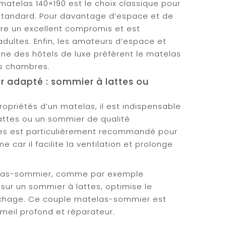
matelas 140×190 est le choix classique pour
tandard. Pour davantage d’espace et de
fre un excellent compromis et est
adultes. Enfin, les amateurs d’espace et
gne des hôtels de luxe préfèrent le matelas
es chambres.
 adapté : sommier à lattes ou
ropriétés d’un matelas, il est indispensable
lattes ou un sommier de qualité
tes est particulièrement recommandé pour
car il facilite la ventilation et prolonge
las-sommier, comme par exemple
ur un sommier à lattes, optimise le
uchage. Ce couple matelas-sommier est
meil profond et réparateur.