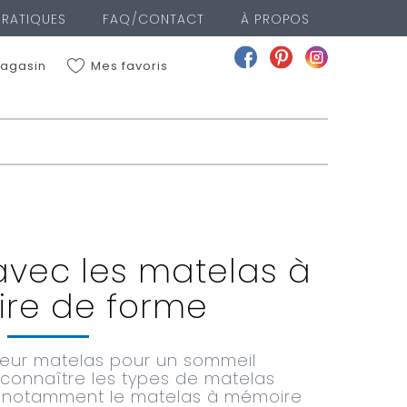
PRATIQUES
FAQ/CONTACT
À PROPOS
Mes favoris
agasin
ME LOCALISER
VOIR LA LISTE DES MAGASINS
avec les matelas à
re de forme
leur matelas pour un sommeil
de connaître les types de matelas
é, notamment le matelas à mémoire