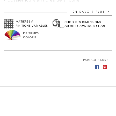
Dossier 100 % en fibres de silicone
Suspension assise ressorts Nosag
EN SAVOIR PLUS
Structure paneaux de particules, bois massif et
panneaux de fibres
Pieds en métal
Existe en version classique
L 289 x H 88 x P 222cm
PARTAGER SUR :