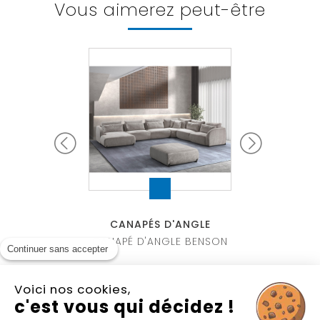
Vous aimerez peut-être
S D'ANGLE
CANAPÉS D'ANGLE
CANAPÉS 
'ANGLE CASSIA
CANAPÉ D'ANGLE BENSON
CANAPÉ D'AN
Continuer sans accepter
Voici nos cookies,
c'est vous qui décidez !