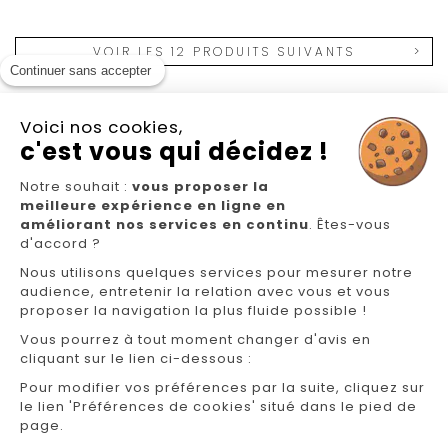
VOIR LES 12 PRODUITS SUIVANTS
Continuer sans accepter
Voici nos cookies,
c'est vous qui décidez !
Notre souhait :
vous proposer la
Nous suivre
meilleure expérience en ligne en
améliorant nos services en continu
. Êtes-vous
d'accord ?
Nous utilisons quelques services pour mesurer notre
audience, entretenir la relation avec vous et vous
proposer la navigation la plus fluide possible !
Vous pourrez à tout moment changer d'avis en
cliquant sur le lien ci-dessous :
NOS MAGASINS
Pour modifier vos préférences par la suite, cliquez sur
FAQ/CONTACT
le lien 'Préférences de cookies' situé dans le pied de
page.
GÉREZ VOS INFORMATIONS PERSONNELLES