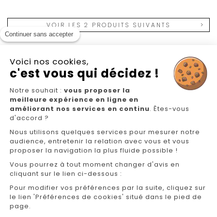
VOIR LES 2 PRODUITS SUIVANTS
Continuer sans accepter
Voici nos cookies,
c'est vous qui décidez !
Notre souhait :
vous proposer la
Nous suivre
meilleure expérience en ligne en
améliorant nos services en continu
. Êtes-vous
d'accord ?
Nous utilisons quelques services pour mesurer notre
audience, entretenir la relation avec vous et vous
proposer la navigation la plus fluide possible !
Vous pourrez à tout moment changer d'avis en
cliquant sur le lien ci-dessous :
NOS MAGASINS
Pour modifier vos préférences par la suite, cliquez sur
FAQ/CONTACT
le lien 'Préférences de cookies' situé dans le pied de
page.
GÉREZ VOS INFORMATIONS PERSONNELLES